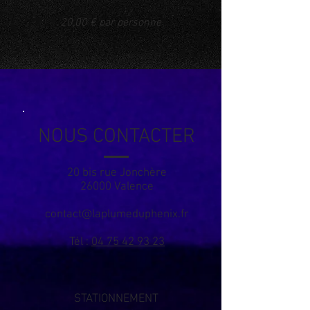
20,00 € par personne
NOUS CONTACTER
20 bis rue Jonchère
26000 Valence
contact@laplumeduphenix.fr
​Tél :
04 75 42 93 23
STATIONNEMENT