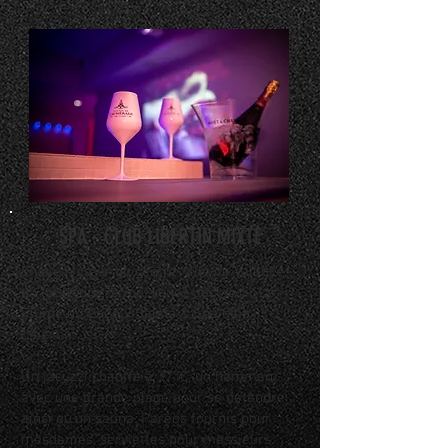
SPA - CLUB LIBERTIN MIXTE
En plein cœur du centre-ville de Valence,
en toute discrétion, venez découvrir La
Plume du Phénix Sauna & Spa Club
Libertin.
Un jacuzzi chauffé à 37°C, un hammam
avec une grande plage pour se détendre
ainsi qu’un sauna. Paréos fournis pour
mesdames, serviettes pour messieurs.