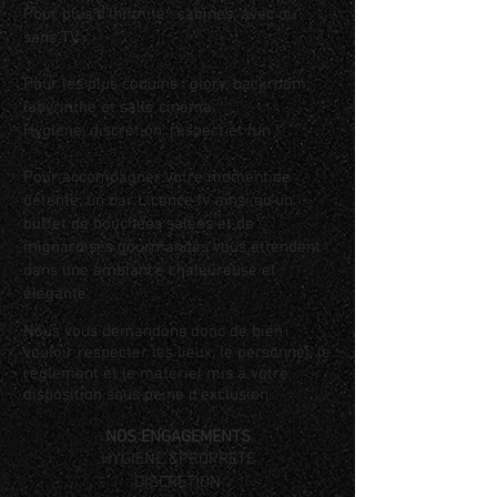
Pour plus d’intimité : cabines, avec ou
sans TV.
Pour les plus coquins : glory, backroom,
labyrinthe et salle cinéma.
Hygiène, discrétion, respect et fun !
Pour accompagner votre moment de
détente, un bar Licence IV ainsi qu'un
buffet de bouchées salées et de
mignardises gourmandes vous attendent
dans une ambiance chaleureuse et
élégante.
Nous vous demandons donc de bien
vouloir respecter les lieux, le personnel, le
règlement et le matériel mis à votre
disposition sous peine d'exclusion.
NOS ENGAGEMENTS
HYGIÈNE &PROPRETÉ
DISCRÉTION