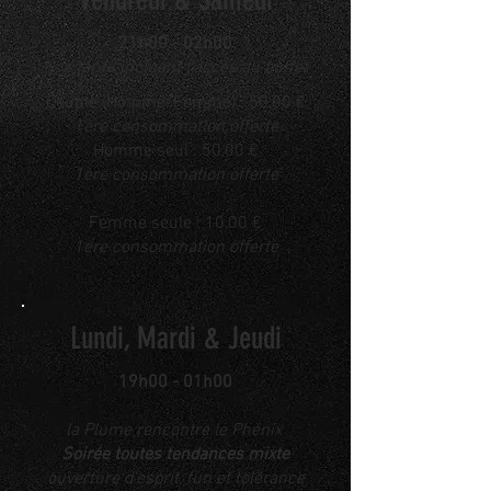
21h00 - 02h00
Nos tarifs incluent l'accès au buffet
Couple (Homme/Femme) : 50,00 €
1ère consommation offerte
Homme seul : 50,00 €
1ère consommation offerte
Femme seule : 10,00 €
1ère consommation offerte
Lundi, Mardi & Jeudi
19h00 - 01h00
la Plume rencontre le Phénix
Soirée toutes tendances mixte
ouverture d'esprit, fun et tolérance