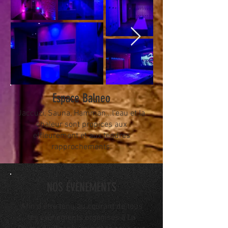
Espace
Balneo
Jaccuzi, Sauna, Hamman...l'eau et la
chaleur sont propices aux
effleurement et aux tendres
rapprochements.
NOS ÉVÈNEMENTS
Afin d'être tenu au courant de tous
les évènements organisés à La