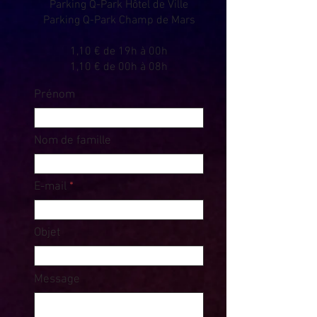
Parking Q-Park Hôtel de Ville
Parking Q-Park Champ de Mars
1,10 € de 19h à 00h
1,10 € de 00h à 08h
Prénom
Nom de famille
E-mail
Objet
Message